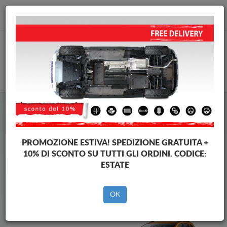
info@piastraparamotore.com
CARELLO
Piastra paramotore di acciaio Dacia
Piastra paramotore di acciaio Dacia Duster II
Brands
Brands
PROMOZIONE ESTIVA!
SPEDIZIONE GRATUITA +
10% DI SCONTO SU TUTTI GLI ORDINI. CODICE:
ESTATE
Indietro
OK