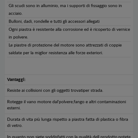
Gli scudi sono in alluminio, ma i supporti di fissaggio sono in
acciaio.
Bulloni, dadi, rondelle e tutti gli accessori allegati
Ogni piastra è resistente alla corrosione ed è ricoperto di vernice
in polvere.
Le piastre di protezione del motore sono attrezzati di coppie
saldate per la miglior resistenza alle forze exteriori.
Vantaggi:
Resiste ai collisioni con gli oggetti trovatiper strada.
Rotegge il vano motore dal'polvere,fango e altri contaminazioni
esterni.
Durata di vita più lunga rispetto a piastra fatta di plastica o fibra
di vetro.
In quanto non siete soddisfatti con la qualità dell prodotto,potete