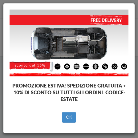
info@piastraparamotore.com
CARELLO
Piastra paramotore di acciaio
Hyundai Inster
PROMOZIONE ESTIVA!
SPEDIZIONE GRATUITA +
10% DI SCONTO SU TUTTI GLI ORDINI. CODICE:
ESTATE
Brands
Brands
OK