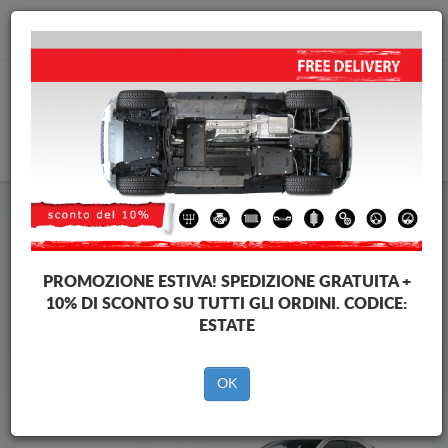
info@piastraparamotore.com
CARELLO
Piastra paramotore di acciaio Toyota
Piastra paramotore di acciaio Toyota Aygo X
Brands
Brands
PROMOZIONE ESTIVA!
SPEDIZIONE GRATUITA +
10% DI SCONTO SU TUTTI GLI ORDINI. CODICE:
ESTATE
Indietro
OK