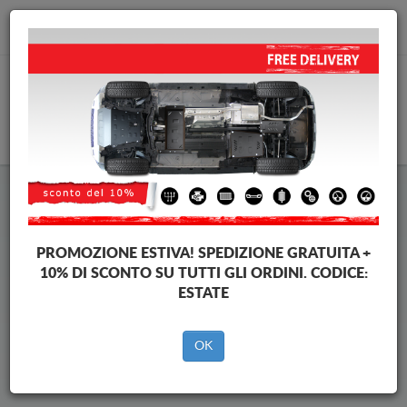
info@piastraparamotore.com
CARELLO
Piastra paramotore di acciaio
Volkswagen Touareg
PROMOZIONE ESTIVA!
SPEDIZIONE GRATUITA +
10% DI SCONTO SU TUTTI GLI ORDINI. CODICE:
ESTATE
Brands
Brands
OK