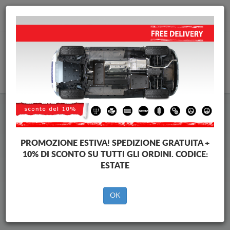
info@piastraparamotore.com
CARELLO
Piastra paramotore di acciaio
Chevrolet Kalos
PROMOZIONE ESTIVA!
SPEDIZIONE GRATUITA +
10% DI SCONTO SU TUTTI GLI ORDINI. CODICE:
ESTATE
Brands
Brands
OK