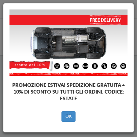
info@piastraparamotore.com
CARELLO
Piastra paramotore di acciaio
Seat Alhambra
PROMOZIONE ESTIVA!
SPEDIZIONE GRATUITA +
10% DI SCONTO SU TUTTI GLI ORDINI. CODICE:
ESTATE
Brands
Brands
OK