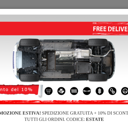
PIASTRA PARAMOTORE
HOME
CONSEGNARE
FEEDB
 Seat
ra paramotore di acciaio per il motore e il cambio, dedicati ai veicoli Seat. Vi
 gli accessori di montaggio necessari. Non influisce sulla garanzia del veicolo.
ra paramotore di acciaio Seat Alhambra
MOZIONE ESTIVA!
SPEDIZIONE GRATUITA + 10% DI SCON
TUTTI GLI ORDINI. CODICE:
ESTATE