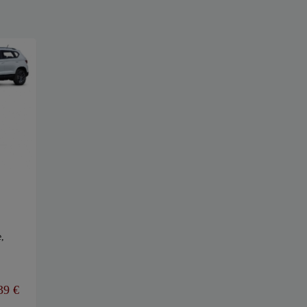
e,
39
€