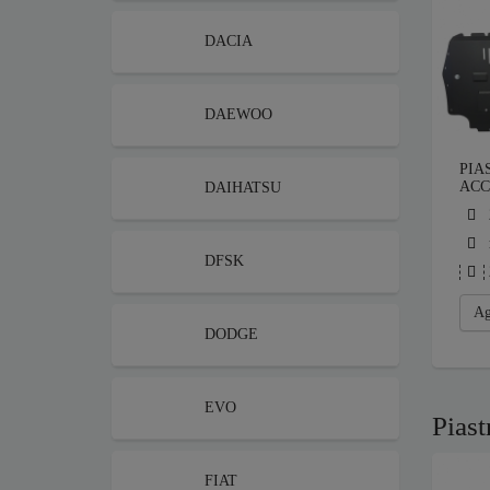
DACIA
DAEWOO
PIA
ACC
DAIHATSU
DFSK
Ag
DODGE
EVO
Piast
FIAT