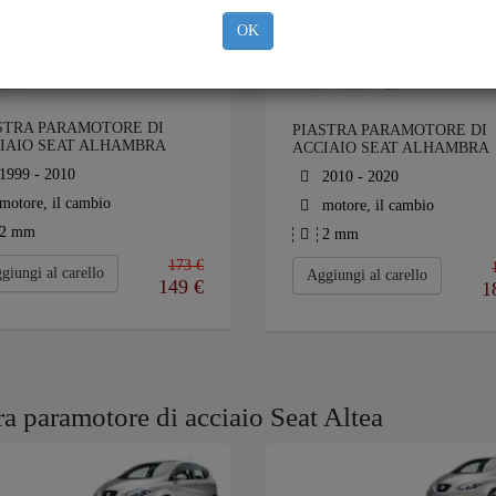
OK
STRA PARAMOTORE DI
PIASTRA PARAMOTORE DI
IAIO SEAT ALHAMBRA
ACCIAIO SEAT ALHAMBRA
1999 - 2010
2010 - 2020
motore, il cambio
motore, il cambio
2 mm
2 mm
173 €
giungi al carello
Aggiungi al carello
149
€
1
ra paramotore di acciaio Seat Altea