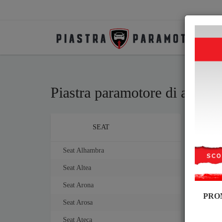
Piastra paramotore di acciaio
Piast
Brands
SEAT
tutti
Seat Alhambra
Piast
Seat Altea
Seat Arona
PRO
Seat Arosa
Seat Ateca