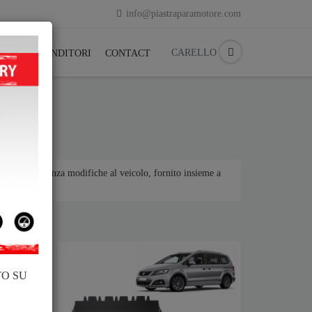
info@piastraparamotore.com
CARELLO
ACK
RIVENDITORI
CONTACT
ene montato senza modifiche al veicolo, fornito insieme a
TO SU