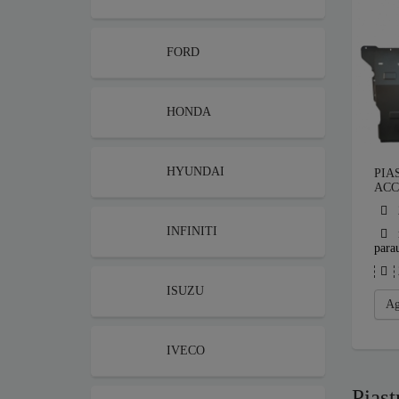
FORD
HONDA
HYUNDAI
PIA
ACC
INFINITI
parau
ISUZU
Ag
IVECO
Piast