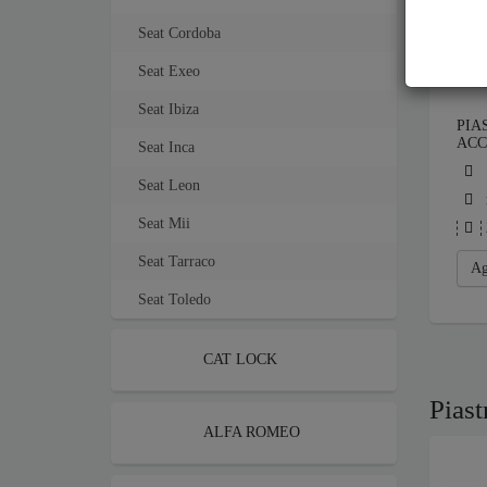
Seat Cordoba
Seat Exeo
Seat Ibiza
PIA
ACC
Seat Inca
Seat Leon
Seat Mii
Seat Tarraco
Ag
Seat Toledo
CAT LOCK
Piast
ALFA ROMEO