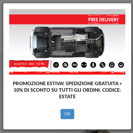
info@piastraparamotore.com
CARELLO
Piastra paramotore di acciaio Dacia
Piastra paramotore di acciaio Dacia Duster II
Brands
Brands
PROMOZIONE ESTIVA!
SPEDIZIONE GRATUITA +
10% DI SCONTO SU TUTTI GLI ORDINI. CODICE:
ESTATE
Indietro
OK