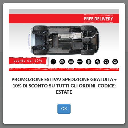
info@piastraparamotore.com
CARELLO
Piastra paramotore di acciaio
Audi A7
PROMOZIONE ESTIVA!
SPEDIZIONE GRATUITA +
10% DI SCONTO SU TUTTI GLI ORDINI. CODICE:
ESTATE
Brands
Brands
OK