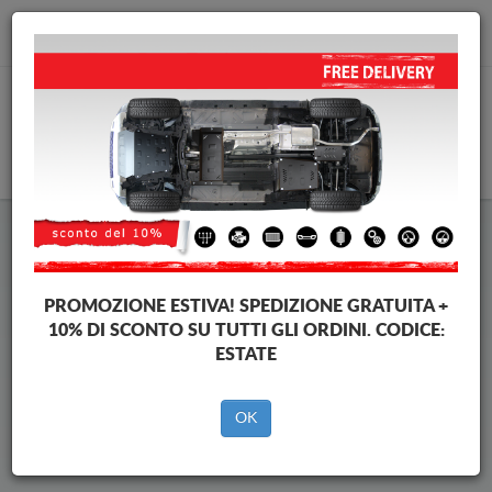
info@piastraparamotore.com
CARELLO
Piastra paramotore di acciaio
Renault Captur
PROMOZIONE ESTIVA!
SPEDIZIONE GRATUITA +
10% DI SCONTO SU TUTTI GLI ORDINI. CODICE:
ESTATE
Brands
Brands
OK