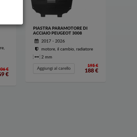
PIASTRA PARAMOTORE DI
ACCIAIO PEUGEOT 3008
2017 - 2026
re,
motore, il cambio, radiatore
2 mm
195 €
Aggiungi al carello
206 €
188
€
69
€