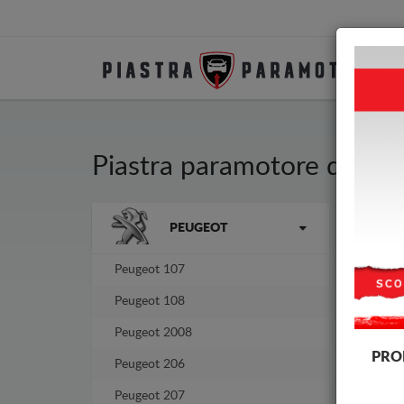
Piastra paramotore di acc
Brands
PEUGEOT
Pias
prod
Peugeot 107
Peugeot 108
Peugeot 2008
PRO
Peugeot 206
Peugeot 207