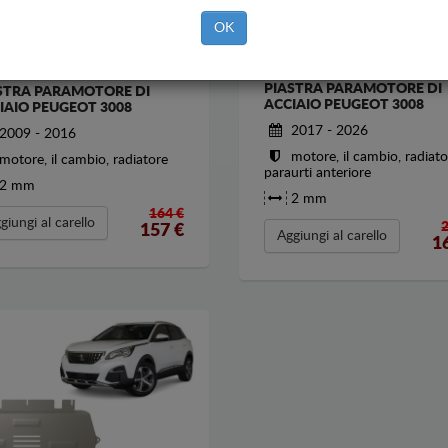
OK
PIASTRA PARAMOTORE DI
STRA PARAMOTORE DI
ACCIAIO PEUGEOT 3008
IAIO PEUGEOT 3008
2017 - 2026
2009 - 2016
motore, il cambio, radiato
motore, il cambio, radiatore
paraurti anteriore
2 mm
2 mm
164 €
giungi al carello
157
€
Aggiungi al carello
1