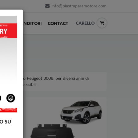
info@piastraparamotore.com
CARELLO
ACK
RIVENDITORI
CONTACT
icles, modello Peugeot 3008, per diversi anni di
a prezzi accessibili.
O SU