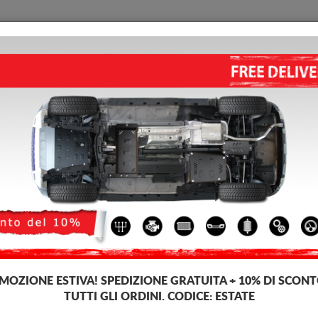
PIASTRA PARAMOTORE
HOME
CONSEGNARE
FEEDB
iaio Peugeot 3008
tra paramotore di acciaio per il motore e il cambio per veicoli Peugeot veh
uzione. Piastra paramotore di acciaio, spessore 2-3 mm, facili da montare, 
MOZIONE ESTIVA!
SPEDIZIONE GRATUITA + 10% DI SCONT
TUTTI GLI ORDINI. CODICE:
ESTATE