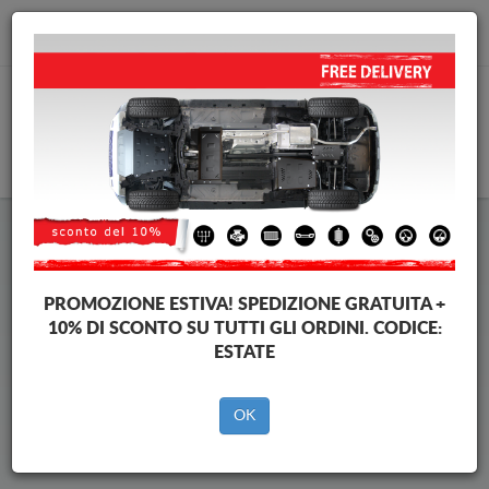
info@piastraparamotore.com
CARELLO
Piastra paramotore di acciaio
Renault Scenic E-Tech
PROMOZIONE ESTIVA!
SPEDIZIONE GRATUITA +
10% DI SCONTO SU TUTTI GLI ORDINI. CODICE:
ESTATE
Brands
Brands
OK