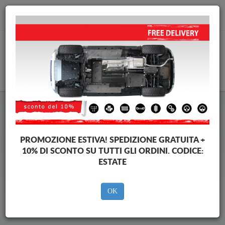
info@piastraparamotore.com
CARELLO
Piastra paramotore di acciaio
PROMOZIONE ESTIVA!
SPEDIZIONE GRATUITA +
Citroen Dispatch
10% DI SCONTO SU TUTTI GLI ORDINI. CODICE:
ESTATE
Brands
Brands
OK