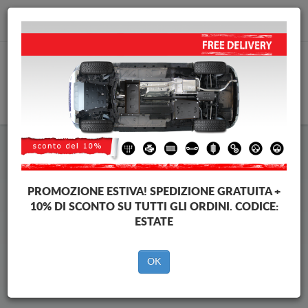
info@piastraparamotore.com
CARELLO
Piastra paramotore di acciaio
Volkswagen Lupo
PROMOZIONE ESTIVA!
SPEDIZIONE GRATUITA +
10% DI SCONTO SU TUTTI GLI ORDINI. CODICE:
ESTATE
Brands
Brands
OK