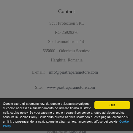
Contact
Scut Protection SRL
RO 25929276
Str. Lemnarilor nr.14.
535600 - Odorheiu Secuiesc
Harghita, Romania
E-mail:
info@piastraparamotore.com
Site:
www.piastraparamotore.com
Questo sito o gli strumenti terzi da questo utilizzati si avvalgono
OK!
di cookie necessari al funzionamento ed utili alle finalità illustrate
nella cookie policy. Se vuoi saperne di più o negare il consenso a tutti o ad alcuni cookie,
consulta la Cookie Policy. Chiudendo questo banner, scorrendo questa pagina, cliccando su
un link o proseguendo la navigazione in altra maniera, acconsenti all’uso dei cookie.
Cookie
Policy
Piastra Paramotore di acciaio -
© 2026
Programed By
lokopi WEB