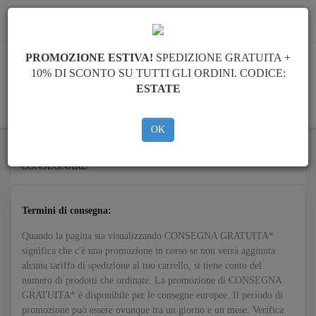
info@piastraparamotore.com
PROMOZIONE ESTIVA!
SPEDIZIONE GRATUITA +
10% DI SCONTO SU TUTTI GLI ORDINI. CODICE:
ESTATE
CARELLO
OK
CONSEGNARE
Termini di consegna:
Quando la pagina sta visualizzando CONSEGNA GRATUITA*
significa che c'è una promozione in corso se non verrà aggiunta
alcuna tariffa di spedizione al tuo carrello, si tiene conto del
numero di prodotti che ordinate. La promozione di CONSEGNA
GRATUITA* è disponibile per le consegne europee. Il periodo di
promozione può essere ovunque tra un giorno e un mese. Verifica