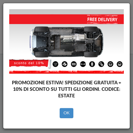
info@piastraparamotore.com
CARELLO
Piastra paramotore di acciaio
Man Tge
PROMOZIONE ESTIVA!
SPEDIZIONE GRATUITA +
10% DI SCONTO SU TUTTI GLI ORDINI. CODICE:
ESTATE
Brands
Brands
OK