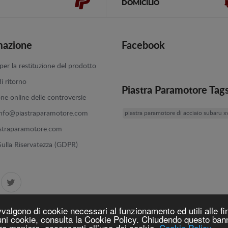
DOMICILIO
mazione
Facebook
er la restituzione del prodotto
di ritorno
Piastra Paramotore Tag
one online delle controversie
info@piastraparamotore.com
piastra paramotore di acciaio subaru x
straparamotore.com
 Sulla Riservatezza (GDPR)
vvalgono di cookie necessari al funzionamento ed utili alle fin
lcuni cookie, consulta la Cookie Policy. Chiudendo questo ba
ra maniera, acconsenti all’uso dei cookie.
Cookie Policy