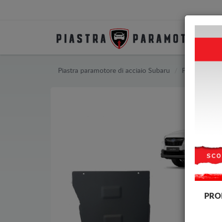
Piastra paramotore di acciaio Subaru
Piastra para
PRO