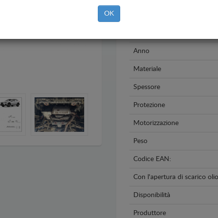
OK
Marca
Modello
Anno
Materiale
Spessore
Protezione
Motorizzazione
Peso
Codice EAN:
Con l'apertura di scarico oli
Disponibilità
Produttore