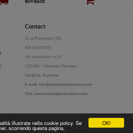
BUY BACK
Contact
Scut Protection SRL
RO 25929276
s
Str. Lemnarilor nr.14.
v
535600 - Odorheiu Secuiesc
Harghita, Romania
E-mail:
info@piastraparamotore.com
Site:
www.piastraparamotore.com
OK!
alità illustrate nella cookie policy. Se
nner, scorrendo questa pagina,