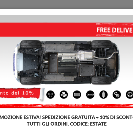
PIASTRA PARAMOTORE
HOME
CONSEGNARE
FEEDB
motore di acciaio Subaru XV
PROTEZIONE DI ACCIAIO PER
4.50
out of
5
stars based on
Codice del prodotto: 00.152
104 €
97
€
IVA incl.
MOZIONE ESTIVA!
SPEDIZIONE GRATUITA + 10% DI SCONT
TUTTI GLI ORDINI. CODICE:
ESTATE
Questo prodotto non può ess