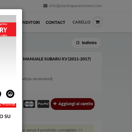
info@piastraparamotore.com
CARELLO
ACK
RIVENDITORI
CONTACT
Indietro
 IL CAMBIO MANUALE SUBARU XV (2011-2017)
1
votes (
Visualizza recensioni
).
Aggiungi al carello
O SU
ere montato senza il prodotto consigliato >>