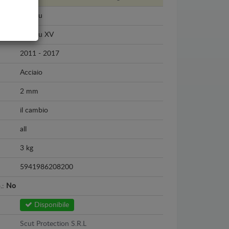
Subaru
Subaru XV
2011 - 2017
Acciaio
2 mm
il cambio
all
3 kg
5941986208200
o.:
No
Disponibile
Scut Protection S.R.L