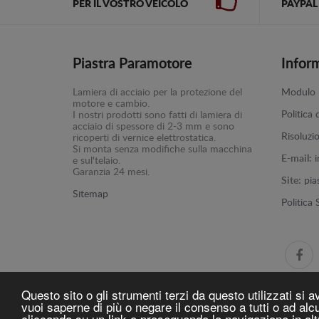
PER IL VOSTRO VEICOLO
PAYPAL
Piastra Paramotore
Infor
Lamiera di acciaio per la protezione del
Modulo p
motore e cambio.
Politica 
I nostri prodotti sono fatti di lamiera di
acciaio di spessore di 2-3 mm e sono
Risoluzi
ricoperti di vernice elettrostatica.
Si monta senza modifiche sulla macchina
E-mail:
e sul'telaio.
Garanzia 24 mesi.
Site:
pia
Sitemap
Politica
Questo sito o gli strumenti terzi da questo utilizzati si a
vuoi saperne di più o negare il consenso a tutti o ad a
cliccando su un link o proseguendo la navigazione in alt