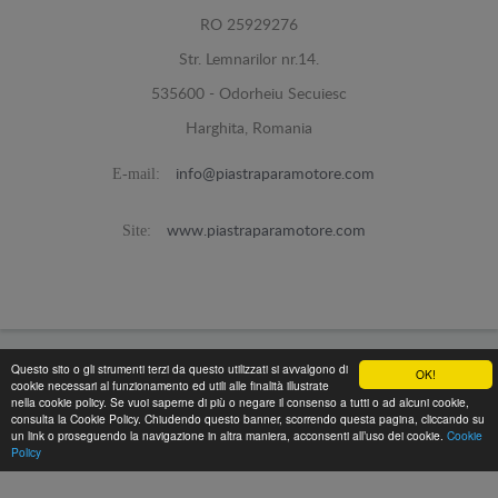
RO 25929276
Str. Lemnarilor nr.14.
535600 - Odorheiu Secuiesc
Harghita, Romania
E-mail:
info@piastraparamotore.com
Site:
www.piastraparamotore.com
Questo sito o gli strumenti terzi da questo utilizzati si avvalgono di
OK!
Piastra Paramotore di acciaio -
© 2026
cookie necessari al funzionamento ed utili alle finalità illustrate
Programed By
lokopi WEB
nella cookie policy. Se vuoi saperne di più o negare il consenso a tutti o ad alcuni cookie,
consulta la Cookie Policy. Chiudendo questo banner, scorrendo questa pagina, cliccando su
un link o proseguendo la navigazione in altra maniera, acconsenti all’uso dei cookie.
Cookie
Policy