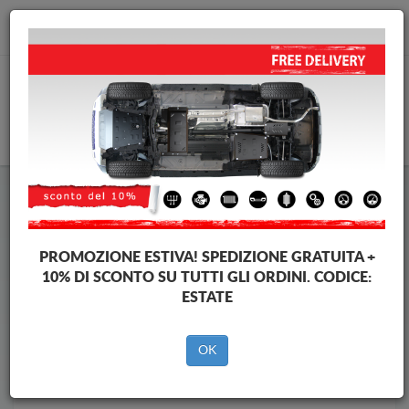
info@piastraparamotore.com
CARELLO
Piastra paramotore di acciaio Subaru
Piastra paramotore di acciaio Subaru XV
Brands
Brands
PROMOZIONE ESTIVA!
SPEDIZIONE GRATUITA +
10% DI SCONTO SU TUTTI GLI ORDINI. CODICE:
ESTATE
Indietro
OK