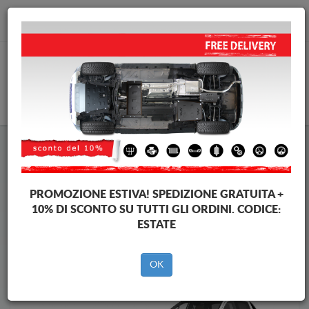
info@piastraparamotore.com
CARELLO
Piastra paramotore di acciaio Volkswagen
Piastra paramotore di acciaio Volkswagen Amarok
Brands
Brands
PROMOZIONE ESTIVA!
SPEDIZIONE GRATUITA +
10% DI SCONTO SU TUTTI GLI ORDINI. CODICE:
ESTATE
Indietro
OK