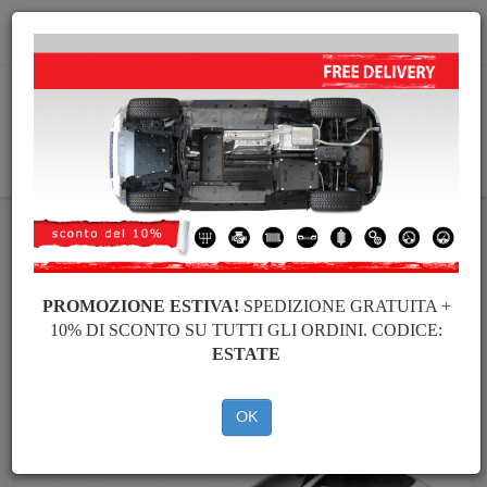
info@piastraparamotore.com
CARELLO
Piastra paramotore di acciaio Tesla
Piastra paramotore di acciaio Tesla Model Y
Brands
Brands
PROMOZIONE ESTIVA!
SPEDIZIONE GRATUITA +
10% DI SCONTO SU TUTTI GLI ORDINI. CODICE:
ESTATE
Indietro
OK