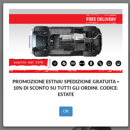
info@piastraparamotore.com
CARELLO
Piastra paramotore di acciaio Lexus
Piastra paramotore di acciaio Lexus GX
Brands
Brands
PROMOZIONE ESTIVA!
SPEDIZIONE GRATUITA +
10% DI SCONTO SU TUTTI GLI ORDINI. CODICE:
ESTATE
Indietro
OK