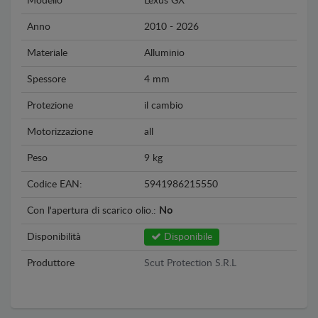
Modello
Lexus GX
Anno
2010 - 2026
Materiale
Alluminio
Spessore
4 mm
Protezione
il cambio
Motorizzazione
all
Peso
9 kg
Codice EAN:
5941986215550
Con l'apertura di scarico olio.:
No
Disponibilità
Disponibile
Produttore
Scut Protection S.R.L