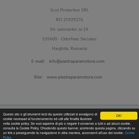
Scut Protection SRL
RO 25929276
Str. Lemnarilor nr.14.
535600 - Odorheiu Secuiesc
Harghita, Romania
E-mail:
info@piastraparamotore.com
Site:
www.piastraparamotore.com
Questo sito o gli strumenti terzi da questo utilizzati si avvalgono di
OK!
Piastra Paramotore di acciaio -
© 2026
cookie necessari al funzionamento ed utili alle finalità illustrate
nella cookie policy. Se vuoi saperne di più o negare il consenso a tutti o ad alcuni cookie,
Programed By
lokopi WEB
consulta la Cookie Policy. Chiudendo questo banner, scorrendo questa pagina, cliccando su
un link o proseguendo la navigazione in altra maniera, acconsenti all’uso dei cookie.
Cookie
Policy