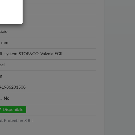
ia Duster II
21 - 2024
iaio
5 mm
R, system STOP&GO, Valvola EGR
sel
kg
41986201508
o.:
No
Disponibile
t Protection S.R.L