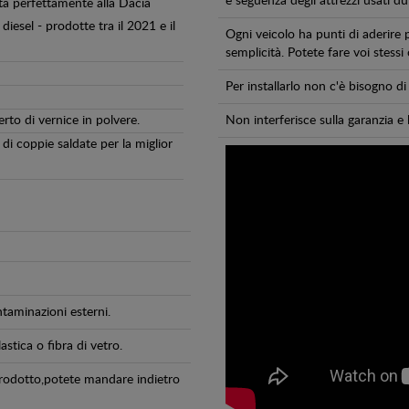
e seguenza degli attrezzi usati dur
ta perfettamente alla Dacia
diesel - prodotte tra il 2021 e il
Ogni veicolo ha punti di aderire 
semplicità. Potete fare voi stessi
Per installarlo non c'è bisogno 
erto di vernice in polvere.
Non interferisce sulla garanzia e 
di coppie saldate per la miglior
ntaminazioni esterni.
astica o fibra di vetro.
 prodotto,potete mandare indietro