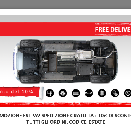
PIASTRA PARAMOTORE
HOME
CONSEGNARE
FEEDB
tore di acciaio Dacia Duster II
PROTEZIONE DI ACCIAIO PER
4.83
out of
5
stars based on
Codice del prodotto: 96.041
170 
137
IVA inc
MOZIONE ESTIVA!
SPEDIZIONE GRATUITA + 10% DI SCONT
TUTTI GLI ORDINI. CODICE:
ESTATE
Marca
Da