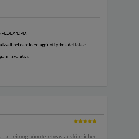
GLS/FEDEX/DPD.
lizzati nel carello ed aggiunti prima del totale.
iorni lavorativi.
auanleitung könnte etwas ausführlicher