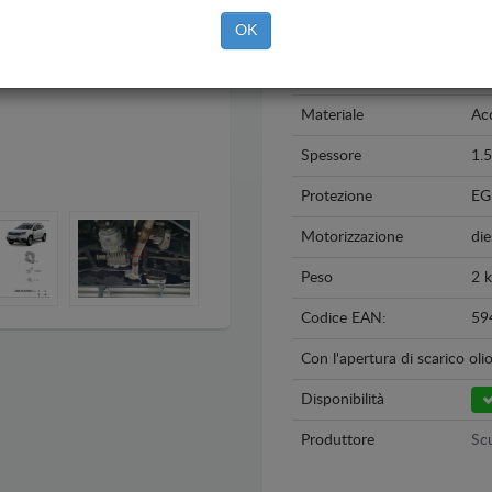
OK
Modello
Dac
Anno
20
Materiale
Acc
Spessore
1.
Protezione
EG
Motorizzazione
die
Peso
2 
Codice EAN:
59
Con l'apertura di scarico oli
Disponibilità
Produttore
Scu