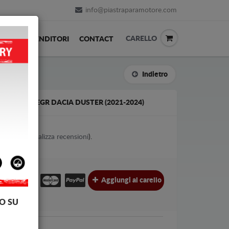
info@piastraparamotore.com
CARELLO
ACK
RIVENDITORI
CONTACT
Indietro
 VALVOLA EGR DACIA DUSTER (2021-2024)
3
votes (
Visualizza recensioni
).
€
€
Aggiungi al carello
l.
O SU
cia