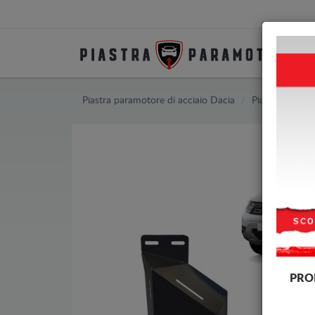
Piastra paramotore di acciaio Dacia
Piastra paramo
PRO