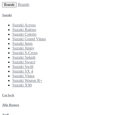
Brands
Brands
Suzuki
Suzuki Across
Suzuki Baleno
Suzuki Celerio
Suzuki Grand Vitara
Suzuki Ignis
Suzuki Jimny
Suzuki S-Cross
Suzuki Splash
Suzuki Swace
Suzuki Swift
Suzuki SX 4
Suzuki Vitara
Suzuki Wagon R+
Suzuki X90
Cat lock
Alfa Romeo
Audi