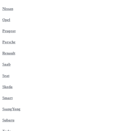
Nissan
Opel
Peugeot
Porsche
Renault
Saab
Seat
Skoda
Smart
SsangYong
Subaru