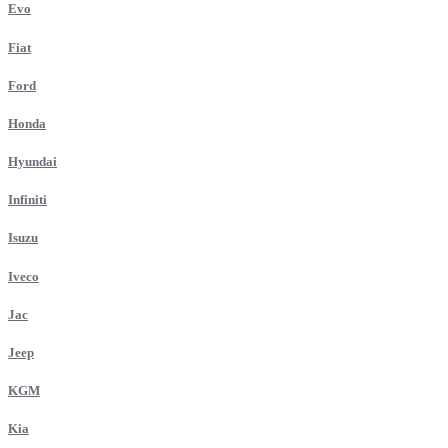
Evo
Fiat
Ford
Honda
Hyundai
Infiniti
Isuzu
Iveco
Jac
Jeep
KGM
Kia