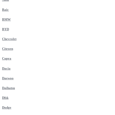
Baic
BMW
BYD
Chevrolet
Citroen
Cupra
Dacia
Daewoo
Daihatsu
Dfsk
Dodge