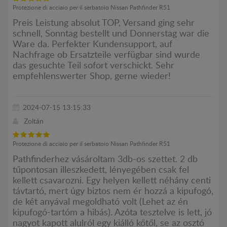
Protezione di acciaio per il serbatoio Nissan Pathfinder R51
Preis Leistung absolut TOP, Versand ging sehr
schnell, Sonntag bestellt und Donnerstag war die
Ware da. Perfekter Kundensupport, auf
Nachfrage ob Ersatzteile verfügbar sind wurde
das gesuchte Teil sofort verschickt. Sehr
empfehlenswerter Shop, gerne wieder!
2024-07-15 13:15:33
Zoltán
Protezione di acciaio per il serbatoio Nissan Pathfinder R51
Pathfinderhez vásároltam 3db-os szettet. 2 db
tűpontosan illeszkedett, lényegében csak fel
kellett csavarozni. Egy helyen kellett néhány centi
távtartó, mert úgy biztos nem ér hozzá a kipufogó,
de két anyával megoldható volt (Lehet az én
kipufogó-tartóm a hibás). Azóta tesztelve is lett, jó
nagyot kapott alulról egy kiálló kőtől, se az osztó