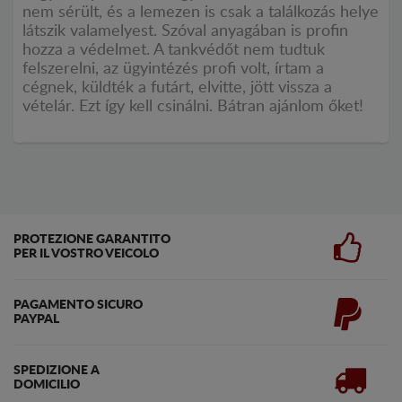
nem sérült, és a lemezen is csak a találkozás helye
látszik valamelyest. Szóval anyagában is profin
hozza a védelmet. A tankvédőt nem tudtuk
felszerelni, az ügyintézés profi volt, írtam a
cégnek, küldték a futárt, elvitte, jött vissza a
vételár. Ezt így kell csinálni. Bátran ajánlom őket!
PROTEZIONE GARANTITO
PER IL VOSTRO VEICOLO
PAGAMENTO SICURO
PAYPAL
SPEDIZIONE A
DOMICILIO