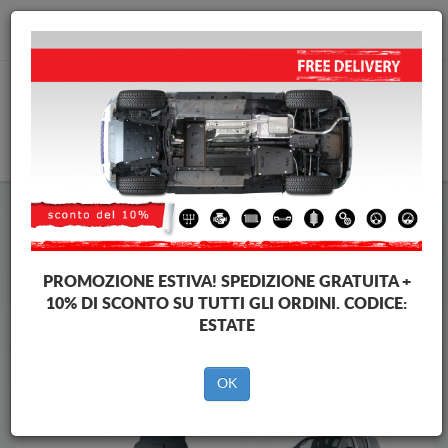
info@piastraparamotore.com
CARELLO
Piastra paramotore di acciaio Nissan
Piastra paramotore di acciaio Nissan Pathfinder
Brands
Brands
PROMOZIONE ESTIVA!
SPEDIZIONE GRATUITA +
10% DI SCONTO SU TUTTI GLI ORDINI. CODICE:
ESTATE
Indietro
OK