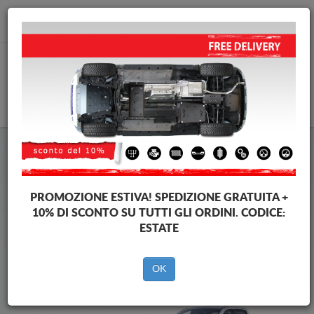
info@piastraparamotore.com
CARELLO
Piastra paramotore di acciaio Ford
Piastra paramotore di acciaio Ford Ranger Raptor
Brands
Brands
PROMOZIONE ESTIVA!
SPEDIZIONE GRATUITA +
10% DI SCONTO SU TUTTI GLI ORDINI. CODICE:
ESTATE
Indietro
OK