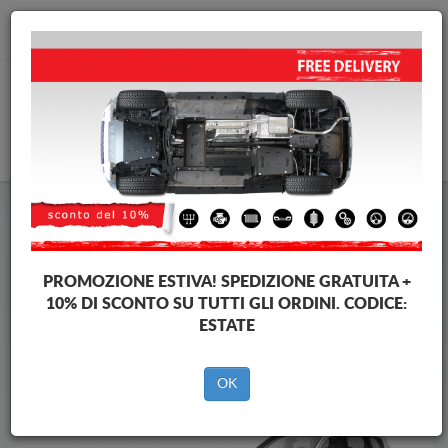
info@piastraparamotore.com
CARELLO
Piastra paramotore di acciaio Dacia
Piastra paramotore di acciaio Dacia Lodgy
Brands
Brands
PROMOZIONE ESTIVA!
SPEDIZIONE GRATUITA +
10% DI SCONTO SU TUTTI GLI ORDINI. CODICE:
ESTATE
Indietro
OK