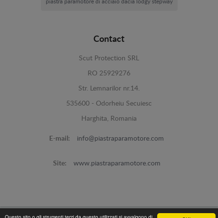
piastra paramotore di acciaio dacia lodgy stepway
Contact
Scut Protection SRL
RO 25929276
Str. Lemnarilor nr.14.
535600 - Odorheiu Secuiesc
Harghita, Romania
E-mail:
info@piastraparamotore.com
Site:
www.piastraparamotore.com
Questo sito o gli strumenti terzi da questo utilizzati si avvalgono di