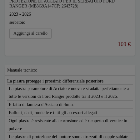
PROTEZIONE DI ACCIAIO PER IL SERBATOIO FORD
RANGER (MB3G9A147CF; 2643728)
2023 - 2026
serbatoio
Aggiungi al carello
169 €
Manuale tecnico:
La piastra protegge i prossimi: differenziale posteriore
La piastra paramotore di Acciaio è nuova e si adatta perfettamente a
tutte le versioni di Ford Ranger prodotte tra il 2023 e il 2026.
É fatto di lamiera d'Acciaio di 4mm.
Bulloni, dadi, rondelle e tutti gli accessori allegati
Ogni piastra è resistente alla corrosione ed è ricoperto di vernice in
polvere.
Le piastre di protezione del motore sono attrezzati di coppie saldate