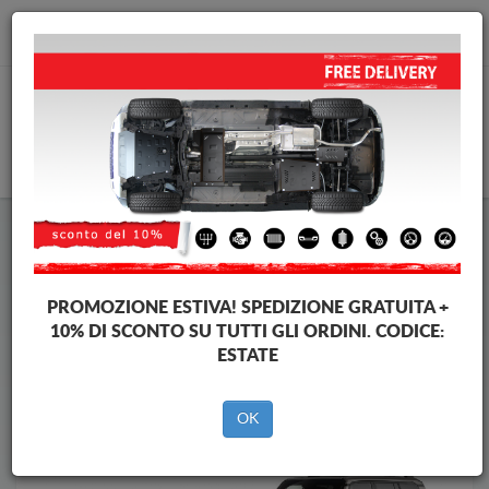
info@piastraparamotore.com
CARELLO
Piastra paramotore di acciaio Toyota
Piastra paramotore di acciaio Toyota Land Cruiser
Brands
Brands
PROMOZIONE ESTIVA!
SPEDIZIONE GRATUITA +
10% DI SCONTO SU TUTTI GLI ORDINI. CODICE:
ESTATE
Indietro
OK