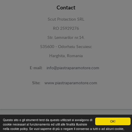
Contact
Scut Protection SRL
RO 25929276
Str. Lemnarilor nr.14.
535600 - Odorheiu Secuiesc
Harghita, Romania
E-mail:
info@piastraparamotore.com
Site:
www.piastraparamotore.com
Questo sito o gli strumenti terzi da questo utilizzati si avvalgono di
Piastra Paramotore di acciaio -
© 2026
OK!
cookie necessari al funzionamento ed utili alle finalità illustrate
Programed By
lokopi WEB
nella cookie policy. Se vuoi saperne di più o negare il consenso a tutti o ad alcuni cookie,