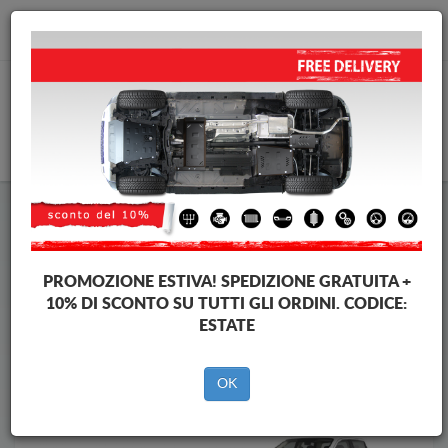
info@piastraparamotore.com
CARELLO
Piastra paramotore di acciaio Renault
Piastra paramotore di acciaio Renault Alaskan
Brands
Brands
PROMOZIONE ESTIVA!
SPEDIZIONE GRATUITA +
10% DI SCONTO SU TUTTI GLI ORDINI. CODICE:
ESTATE
Indietro
OK