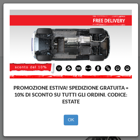
info@piastraparamotore.com
CARELLO
Piastra paramotore di acciaio Mercedes
Piastra paramotore di acciaio Mercedes GLE
Brands
Brands
PROMOZIONE ESTIVA!
SPEDIZIONE GRATUITA +
10% DI SCONTO SU TUTTI GLI ORDINI. CODICE:
ESTATE
Indietro
OK