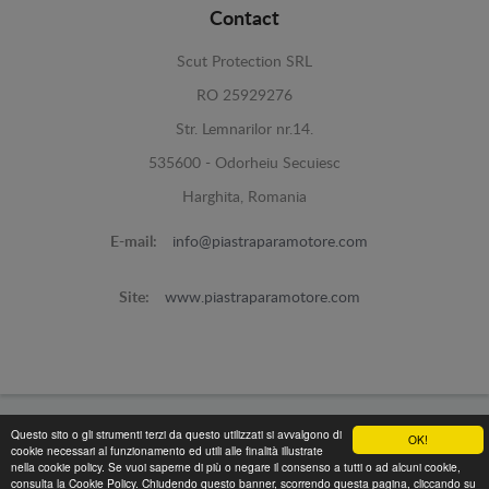
Contact
Scut Protection SRL
RO 25929276
Str. Lemnarilor nr.14.
535600 - Odorheiu Secuiesc
Harghita, Romania
E-mail:
info@piastraparamotore.com
Site:
www.piastraparamotore.com
Questo sito o gli strumenti terzi da questo utilizzati si avvalgono di
Piastra Paramotore di acciaio -
© 2026
OK!
cookie necessari al funzionamento ed utili alle finalità illustrate
Programed By
lokopi WEB
nella cookie policy. Se vuoi saperne di più o negare il consenso a tutti o ad alcuni cookie,
consulta la Cookie Policy. Chiudendo questo banner, scorrendo questa pagina, cliccando su