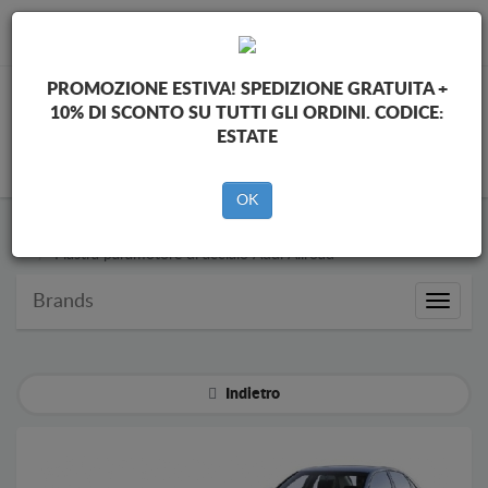
info@piastraparamotore.com
PROMOZIONE ESTIVA!
SPEDIZIONE GRATUITA +
10% DI SCONTO SU TUTTI GLI ORDINI. CODICE:
ESTATE
CARELLO
OK
Piastra paramotore di acciaio Audi
Piastra paramotore di acciaio Audi Allroad
Brands
Brands
Indietro