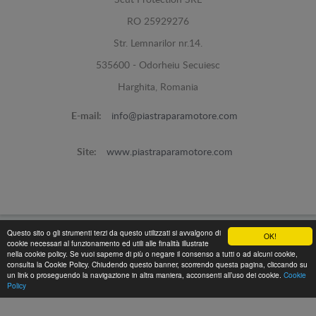
Scut Protection SRL
RO 25929276
Str. Lemnarilor nr.14.
535600 - Odorheiu Secuiesc
Harghita, Romania
E-mail:
info@piastraparamotore.com
Site:
www.piastraparamotore.com
Questo sito o gli strumenti terzi da questo utilizzati si avvalgono di
OK!
cookie necessari al funzionamento ed utili alle finalità illustrate
Piastra Paramotore di acciaio -
© 2026
nella cookie policy. Se vuoi saperne di più o negare il consenso a tutti o ad alcuni cookie,
Programed By
lokopi WEB
consulta la Cookie Policy. Chiudendo questo banner, scorrendo questa pagina, cliccando su
un link o proseguendo la navigazione in altra maniera, acconsenti all’uso dei cookie.
Cookie
Policy