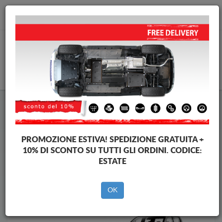
info@piastraparamotore.com
CARELLO
Piastra paramotore di acciaio Isuzu
Piastra paramotore di acciaio Isuzu D-Max
Brands
Brands
PROMOZIONE ESTIVA!
SPEDIZIONE GRATUITA +
10% DI SCONTO SU TUTTI GLI ORDINI. CODICE:
ESTATE
Indietro
OK