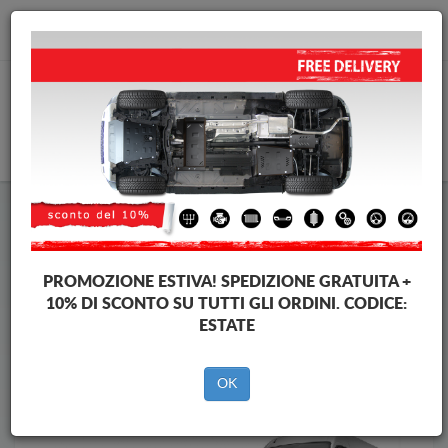
info@piastraparamotore.com
CARELLO
Piastra paramotore di acciaio Renault
Piastra paramotore di acciaio Renault Master
Brands
Brands
PROMOZIONE ESTIVA!
SPEDIZIONE GRATUITA +
10% DI SCONTO SU TUTTI GLI ORDINI. CODICE:
ESTATE
Indietro
OK