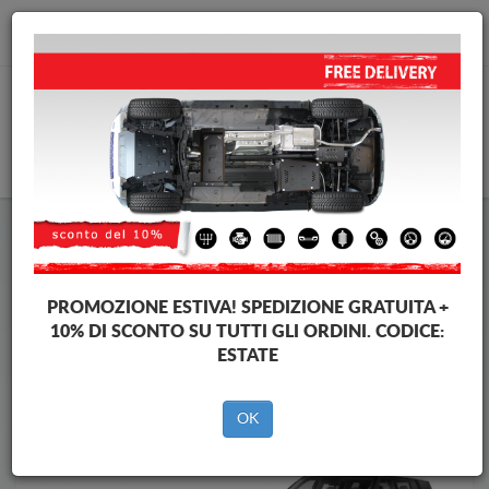
info@piastraparamotore.com
CARELLO
Piastra paramotore di acciaio Hyundai
Piastra paramotore di acciaio Hyundai Santa Fe
Brands
Brands
PROMOZIONE ESTIVA!
SPEDIZIONE GRATUITA +
10% DI SCONTO SU TUTTI GLI ORDINI. CODICE:
ESTATE
Indietro
OK