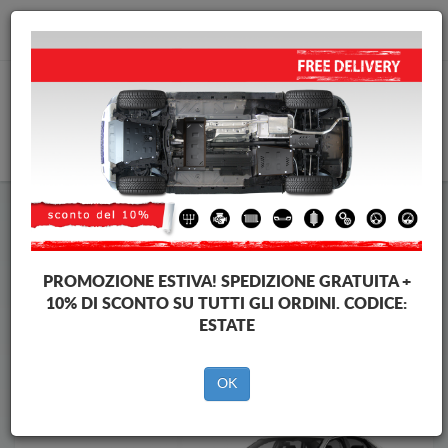
info@piastraparamotore.com
CARELLO
Piastra paramotore di acciaio Volkswagen
Piastra paramotore di acciaio Volkswagen Passat
Brands
Brands
PROMOZIONE ESTIVA!
SPEDIZIONE GRATUITA +
10% DI SCONTO SU TUTTI GLI ORDINI. CODICE:
ESTATE
Indietro
OK