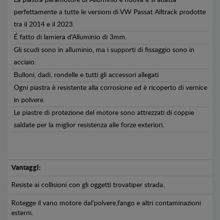
La piastra paramotore di Alluminio è nuova e si adatta
perfettamente a tutte le versioni di VW Passat Alltrack prodotte
tra il 2014 e il 2023.
É fatto di lamiera d'Alluminio di 3mm.
Gli scudi sono in alluminio, ma i supporti di fissaggio sono in
acciaio.
Bulloni, dadi, rondelle e tutti gli accessori allegati
Ogni piastra è resistente alla corrosione ed è ricoperto di vernice
in polvere.
Le piastre di protezione del motore sono attrezzati di coppie
saldate per la miglior resistenza alle forze exteriori.
Vantaggi:
Resiste ai collisioni con gli oggetti trovatiper strada.
Rotegge il vano motore dal'polvere,fango e altri contaminazioni
esterni.