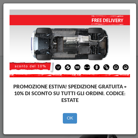
info@piastraparamotore.com
CARELLO
Piastra paramotore di acciaio Volkswagen
Piastra paramotore di acciaio Volkswagen Jetta
Brands
Brands
PROMOZIONE ESTIVA!
SPEDIZIONE GRATUITA +
10% DI SCONTO SU TUTTI GLI ORDINI. CODICE:
ESTATE
Indietro
OK