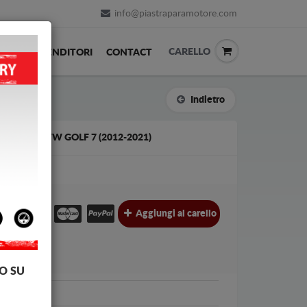
info@piastraparamotore.com
CARELLO
ACK
RIVENDITORI
CONTACT
Indietro
LUMINIO VW GOLF 7 (2012-2021)
ALU
€
Aggiungi al carello
l.
O SU
lkswagen