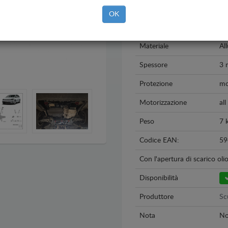
Modello
Vo
OK
Anno
20
Materiale
Al
Spessore
3
Protezione
mo
Motorizzazione
all
Peso
7 
Codice EAN:
59
Con l'apertura di scarico oli
Disponibilità
Produttore
Sc
Nota
No