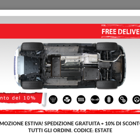
PIASTRA PARAMOTORE
HOME
CONSEGNARE
FEEDB
paramotore di acciaio Volkswagen Golf
PIASTRA PARAMOTORE DI AL
Codice del prodotto: 30.145
339
IVA inc
MOZIONE ESTIVA!
SPEDIZIONE GRATUITA + 10% DI SCONT
TUTTI GLI ORDINI. CODICE:
ESTATE
Marca
Vo