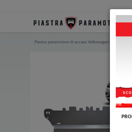
Piastra paramotore di acciaio Volkswagen
Piastra 
PRO