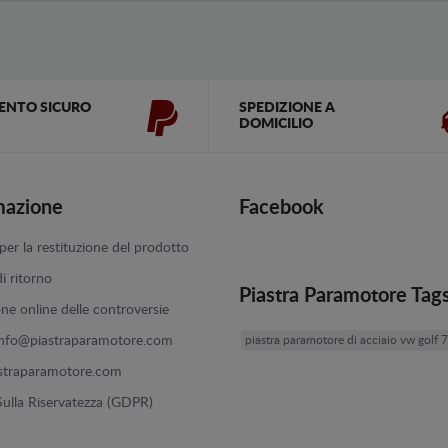
ENTO SICURO
SPEDIZIONE A
DOMICILIO
mazione
Facebook
er la restituzione del prodotto
di ritorno
Piastra Paramotore Tag
one online delle controversie
info@piastraparamotore.com
piastra paramotore di acciaio vw golf 7
straparamotore.com
 Sulla Riservatezza (GDPR)