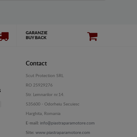
GARANZIE
BUY BACK
Contact
Scut Protection SRL
RO 25929276
s
Str. Lemnarilor nr.14.
535600 - Odorheiu Secuiesc
Harghita, Romania
E-mail:
info@piastraparamotore.com
Site:
www.piastraparamotore.com