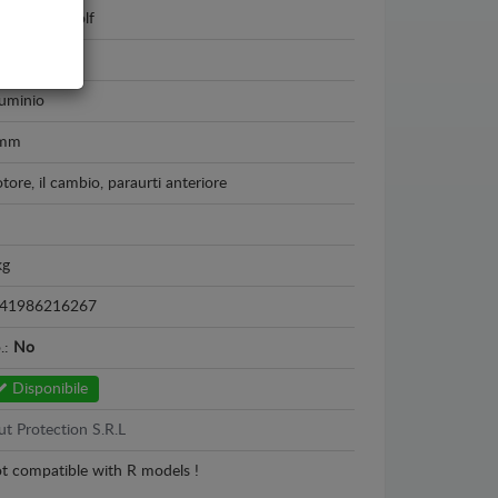
lkswagen Golf
12 - 2021
luminio
 mm
tore, il cambio, paraurti anteriore
kg
41986216267
o.:
No
Disponibile
ut Protection S.R.L
t compatible with R models !