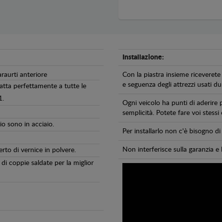
Installazione:
araurti anteriore
Con la piastra insieme riceverete 
e seguenza degli attrezzi usati dur
atta perfettamente a tutte le
1.
Ogni veicolo ha punti di aderire 
semplicità. Potete fare voi stessi
io sono in acciaio.
Per installarlo non c'è bisogno 
Non interferisce sulla garanzia e 
erto di vernice in polvere.
di coppie saldate per la miglior