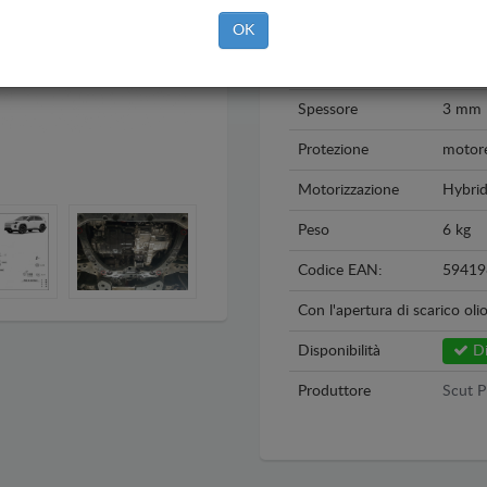
Anno
2026 
OK
Materiale
Allumi
Spessore
3 mm
Protezione
motore
Motorizzazione
Hybri
Peso
6 kg
Codice EAN:
59419
Con l'apertura di scarico oli
Disponibilità
Di
Produttore
Scut P