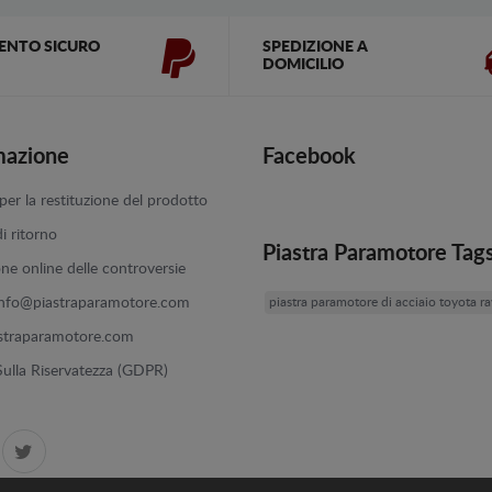
ENTO SICURO
SPEDIZIONE A
DOMICILIO
mazione
Facebook
er la restituzione del prodotto
di ritorno
Piastra Paramotore Tag
one online delle controversie
info@piastraparamotore.com
piastra paramotore di acciaio toyota r
straparamotore.com
 Sulla Riservatezza (GDPR)