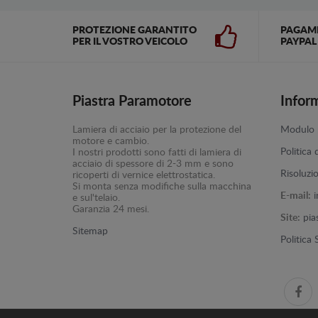
PROTEZIONE GARANTITO
PAGAM
PER IL VOSTRO VEICOLO
PAYPAL
Piastra Paramotore
Infor
Lamiera di acciaio per la protezione del
Modulo p
motore e cambio.
Politica 
I nostri prodotti sono fatti di lamiera di
acciaio di spessore di 2-3 mm e sono
Risoluzi
ricoperti di vernice elettrostatica.
Si monta senza modifiche sulla macchina
E-mail:
e sul'telaio.
Garanzia 24 mesi.
Site:
pia
Sitemap
Politica