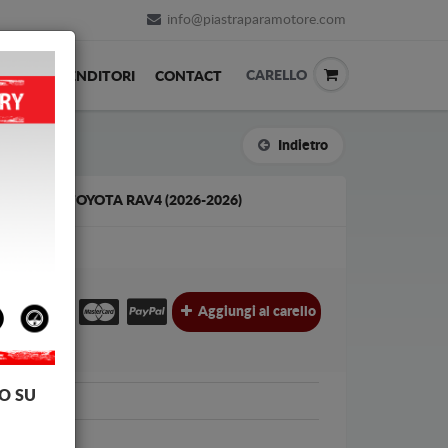
info@piastraparamotore.com
CARELLO
ACK
RIVENDITORI
CONTACT
Indietro
LUMINIO TOYOTA RAV4 (2026-2026)
ALU
€
€
Aggiungi al carello
l.
O SU
 RAV 4