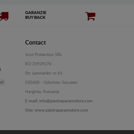
GARANZIE
BUY BACK
Contact
Scut Protection SRL
RO 25929276
s
Str. Lemnarilor nr.14.
av4
535600 - Odorheiu Secuiesc
Harghita, Romania
E-mail:
info@piastraparamotore.com
Site:
www.piastraparamotore.com