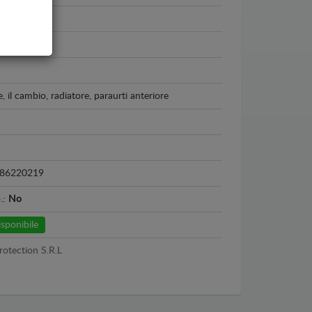
- 2026
nio
, il cambio, radiatore, paraurti anteriore
d
86220219
o.:
No
sponibile
rotection S.R.L