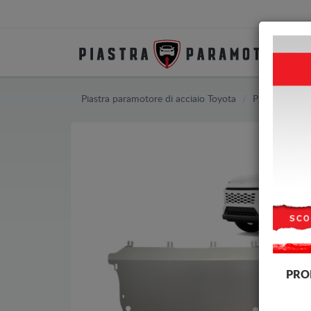
Piastra paramotore di acciaio Toyota
Piastra param
PRO