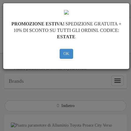
info@piastraparamotore.com
PROMOZIONE ESTIVA!
SPEDIZIONE GRATUITA +
10% DI SCONTO SU TUTTI GLI ORDINI. CODICE:
ESTATE
CARELLO
OK
Piastra paramotore di acciaio Toyota
Piastra paramotore di acciaio Toyota Proace
Brands
Brands
Indietro