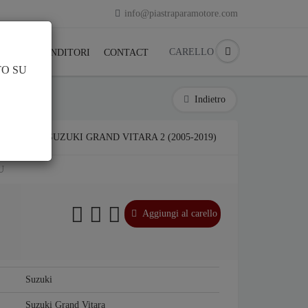
info@piastraparamotore.com
CARELLO
ACK
RIVENDITORI
CONTACT
TO SU
Indietro
LUMINIO SUZUKI GRAND VITARA 2 (2005-2019)
U
Aggiungi al carello
Suzuki
Suzuki Grand Vitara