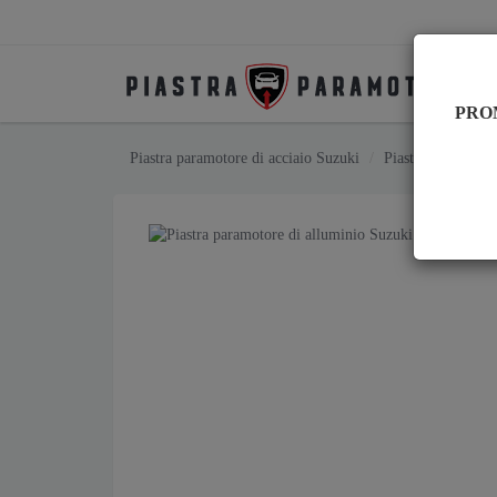
PRO
Piastra paramotore di acciaio Suzuki
Piastra paramotor