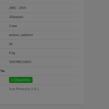
2005 - 2019
Alluminio
3 mm
motore, radiatore
all
6 kg
5941986216663
:
No
Disponibile
Scut Protection S.R.L