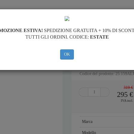
PIASTRA PARAMOTORE
HOME
CONSEGNARE
FEEDB
MOZIONE ESTIVA!
SPEDIZIONE GRATUITA + 10% DI SCON
TUTTI GLI ORDINI. CODICE:
ESTATE
e di acciaio Suzuki Grand Vitara
OK
PIASTRA PARAMOTORE DI AL
Codice del prodotto: 25.159AL
319 €
295
€
IVA incl.
Marca
Modello