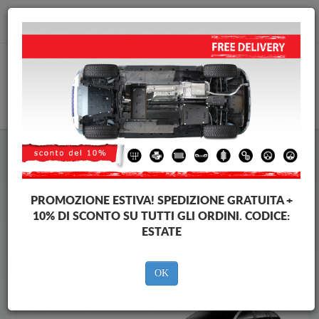
info@piastraparamotore.com
CARELLO
Piastra paramotore di acciaio Skoda
Piastra paramotore di acciaio Skoda Octavia
Brands
Brands
PROMOZIONE ESTIVA!
SPEDIZIONE GRATUITA +
10% DI SCONTO SU TUTTI GLI ORDINI. CODICE:
ESTATE
Indietro
OK