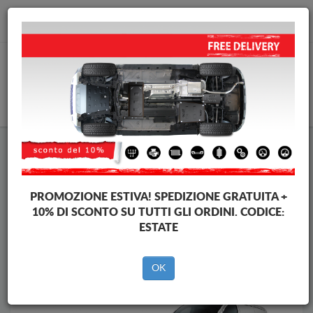
info@piastraparamotore.com
CARELLO
Piastra paramotore di acciaio Mercedes
Piastra paramotore di acciaio Mercedes V-Classe
Brands
Brands
PROMOZIONE ESTIVA!
SPEDIZIONE GRATUITA +
10% DI SCONTO SU TUTTI GLI ORDINI. CODICE:
ESTATE
Indietro
OK