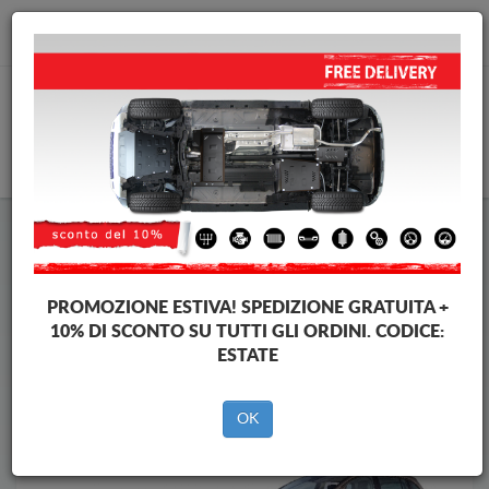
info@piastraparamotore.com
CARELLO
Piastra paramotore di acciaio Ford
Piastra paramotore di acciaio Ford C-Max
Brands
Brands
PROMOZIONE ESTIVA!
SPEDIZIONE GRATUITA +
10% DI SCONTO SU TUTTI GLI ORDINI. CODICE:
ESTATE
Indietro
OK