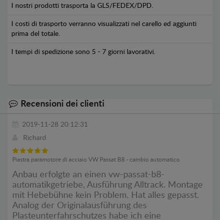
I nostri prodotti trasporta la GLS/FEDEX/DPD.
I costi di trasporto verranno visualizzati nel carello ed aggiunti
prima del totale.
I tempi di spedizione sono 5 - 7 giorni lavorativi.
Recensioni dei clienti
2019-11-28 20:12:31
Richard
Piastra paramotore di acciaio VW Passat B8 - cambio automatico
Anbau erfolgte an einen vw-passat-b8-
automatikgetriebe, Ausführung Alltrack. Montage
mit Hebebühne kein Problem. Hat alles gepasst.
Analog der Originalausführung des
Plasteunterfahrschutzes habe ich eine