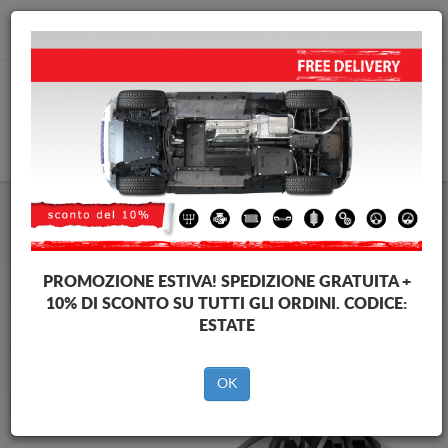
info@piastraparamotore.com
CARELLO
Piastra paramotore di acciaio Volkswagen
Piastra paramotore di acciaio Volkswagen Passat
Brands
Brands
PROMOZIONE ESTIVA!
SPEDIZIONE GRATUITA +
10% DI SCONTO SU TUTTI GLI ORDINI. CODICE:
ESTATE
Indietro
OK