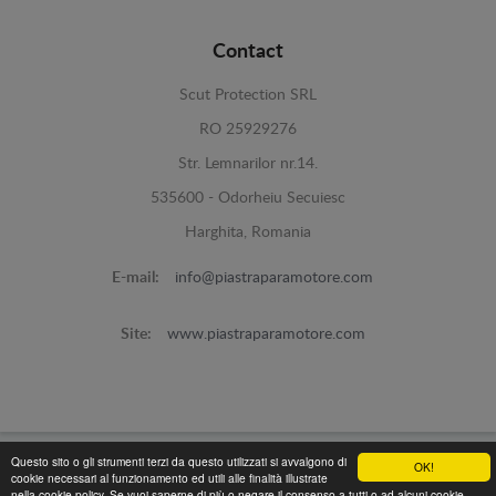
Contact
Scut Protection SRL
RO 25929276
Str. Lemnarilor nr.14.
535600 - Odorheiu Secuiesc
Harghita, Romania
E-mail:
info@piastraparamotore.com
Site:
www.piastraparamotore.com
Questo sito o gli strumenti terzi da questo utilizzati si avvalgono di
OK!
cookie necessari al funzionamento ed utili alle finalità illustrate
Piastra Paramotore di acciaio -
© 2026
nella cookie policy. Se vuoi saperne di più o negare il consenso a tutti o ad alcuni cookie,