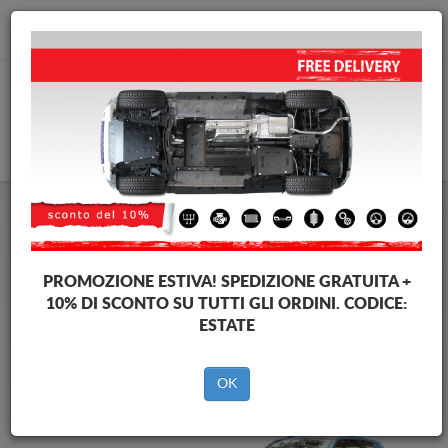
info@piastraparamotore.com
CARELLO
Piastra paramotore di acciaio Volkswagen
Piastra paramotore di acciaio Volkswagen Lupo
Brands
Brands
PROMOZIONE ESTIVA!
SPEDIZIONE GRATUITA +
10% DI SCONTO SU TUTTI GLI ORDINI. CODICE:
ESTATE
Indietro
OK