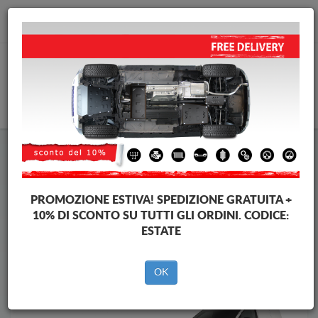
info@piastraparamotore.com
CARELLO
Piastra paramotore di acciaio Volkswagen
Piastra paramotore di acciaio Volkswagen Caddy
Brands
Brands
PROMOZIONE ESTIVA!
SPEDIZIONE GRATUITA +
10% DI SCONTO SU TUTTI GLI ORDINI. CODICE:
ESTATE
Indietro
OK