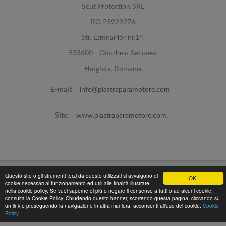
Scut Protection SRL
RO 25929276
Str. Lemnarilor nr.14.
535600 - Odorheiu Secuiesc
Harghita, Romania
E-mail:
info@piastraparamotore.com
Site:
www.piastraparamotore.com
Questo sito o gli strumenti terzi da questo utilizzati si avvalgono di
OK!
Piastra Paramotore di acciaio -
© 2026
cookie necessari al funzionamento ed utili alle finalità illustrate
nella cookie policy. Se vuoi saperne di più o negare il consenso a tutti o ad alcuni cookie,
Programed By
lokopi WEB
consulta la Cookie Policy. Chiudendo questo banner, scorrendo questa pagina, cliccando su
un link o proseguendo la navigazione in altra maniera, acconsenti all’uso dei cookie.
Cookie
Policy