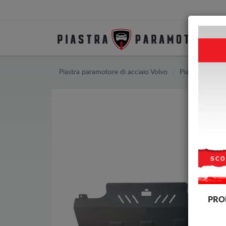
Piastra paramotore di acciaio Volvo
Piastra paramo
PRO