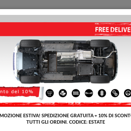
PIASTRA PARAMOTORE
HOME
CONSEGNARE
FEEDB
tore di acciaio Volvo V60
PIASTRA PARAMOTORE DI AC
5.00
out of
5
stars based on
Codice del prodotto: 30.055
162 
149
IVA inc
MOZIONE ESTIVA!
SPEDIZIONE GRATUITA + 10% DI SCONT
TUTTI GLI ORDINI. CODICE:
ESTATE
Marca