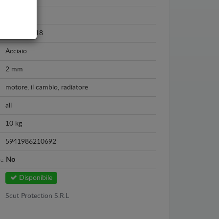
Volvo V60
2010 - 2018
Acciaio
2 mm
motore, il cambio, radiatore
all
10 kg
5941986210692
o.:
No
Disponibile
Scut Protection S.R.L