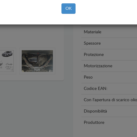
OK
Modello
Anno
Materiale
Spessore
Protezione
Motorizzazione
Peso
Codice EAN:
Con l'apertura di scarico oli
Disponibilità
Produttore