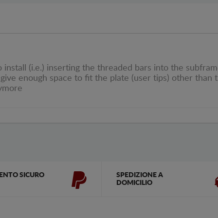
o install (i.e.) inserting the threaded bars into the subfr
give enough space to fit the plate (user tips) other than 
nymore
ENTO SICURO
SPEDIZIONE A
DOMICILIO