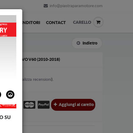
info@piastraparamotore.com
CARELLO
ACK
RIVENDITORI
CONTACT
Indietro
CIAIO VOLVO V60 (2010-2018)
1
votes (
Visualizza recensioni
).
€
€
Aggiungi al carello
l.
O SU
Volvo