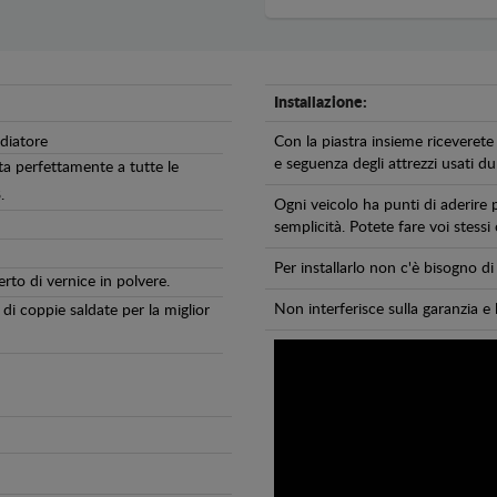
Installazione:
adiatore
Con la piastra insieme riceverete 
e seguenza degli attrezzi usati dur
ta perfettamente a tutte le
.
Ogni veicolo ha punti di aderire 
semplicità. Potete fare voi stessi
Per installarlo non c'è bisogno 
erto di vernice in polvere.
Non interferisce sulla garanzia e 
di coppie saldate per la miglior