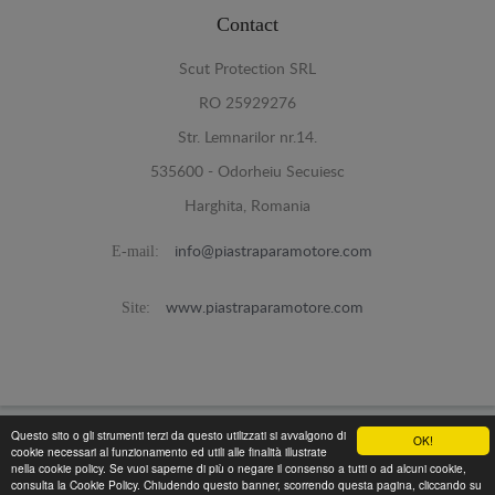
Contact
Scut Protection SRL
RO 25929276
Str. Lemnarilor nr.14.
535600 - Odorheiu Secuiesc
Harghita, Romania
E-mail:
info@piastraparamotore.com
Site:
www.piastraparamotore.com
Questo sito o gli strumenti terzi da questo utilizzati si avvalgono di
OK!
Piastra Paramotore di acciaio -
cookie necessari al funzionamento ed utili alle finalità illustrate
© 2026
nella cookie policy. Se vuoi saperne di più o negare il consenso a tutti o ad alcuni cookie,
Programed By
lokopi WEB
consulta la Cookie Policy. Chiudendo questo banner, scorrendo questa pagina, cliccando su