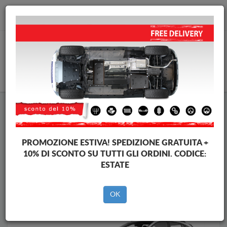
info@piastraparamotore.com
CARELLO
Piastra paramotore di acciaio Subaru
Piastra paramotore di acciaio Subaru XV
Brands
Brands
PROMOZIONE ESTIVA!
SPEDIZIONE GRATUITA +
10% DI SCONTO SU TUTTI GLI ORDINI. CODICE:
ESTATE
Indietro
OK