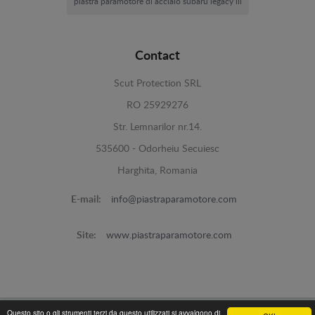
piastra paramotore di acciaio subaru legacy iii
Contact
Scut Protection SRL
RO 25929276
Str. Lemnarilor nr.14.
535600 - Odorheiu Secuiesc
Harghita, Romania
E-mail:
info@piastraparamotore.com
Site:
www.piastraparamotore.com
Questo sito o gli strumenti terzi da questo utilizzati si avvalgono di