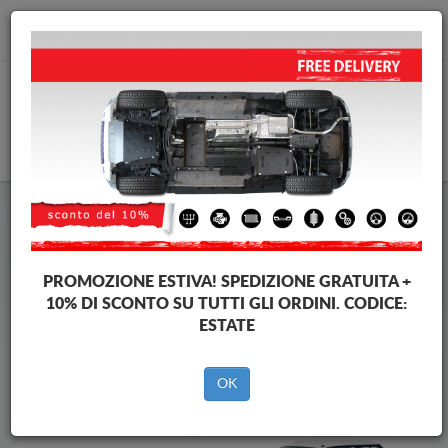
info@piastraparamotore.com
CARELLO
Piastra paramotore di acciaio Subaru
Piastra paramotore di acciaio Subaru Legacy
Brands
Brands
PROMOZIONE ESTIVA!
SPEDIZIONE GRATUITA +
10% DI SCONTO SU TUTTI GLI ORDINI. CODICE:
ESTATE
Indietro
OK