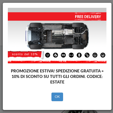
info@piastraparamotore.com
CARELLO
Piastra paramotore di acciaio Skoda
Piastra paramotore di acciaio Skoda Kodiaq
Brands
Brands
PROMOZIONE ESTIVA!
SPEDIZIONE GRATUITA +
10% DI SCONTO SU TUTTI GLI ORDINI. CODICE:
ESTATE
Indietro
OK