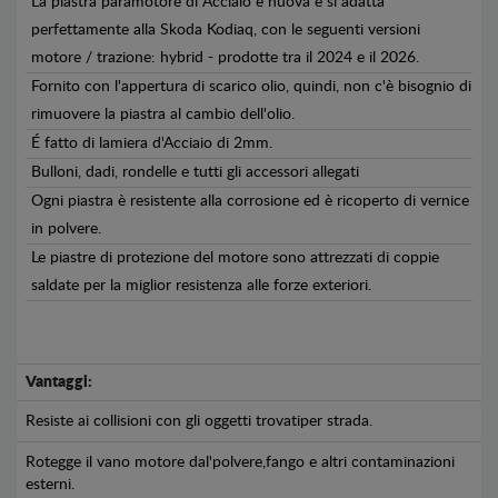
La piastra paramotore di Acciaio è nuova e si adatta
perfettamente alla Skoda Kodiaq, con le seguenti versioni
motore / trazione: hybrid - prodotte tra il 2024 e il 2026.
Fornito con l'appertura di scarico olio, quindi, non c'è bisognio di
rimuovere la piastra al cambio dell'olio.
É fatto di lamiera d'Acciaio di 2mm.
Bulloni, dadi, rondelle e tutti gli accessori allegati
Ogni piastra è resistente alla corrosione ed è ricoperto di vernice
in polvere.
Le piastre di protezione del motore sono attrezzati di coppie
saldate per la miglior resistenza alle forze exteriori.
Vantaggi:
Resiste ai collisioni con gli oggetti trovatiper strada.
Rotegge il vano motore dal'polvere,fango e altri contaminazioni
esterni.